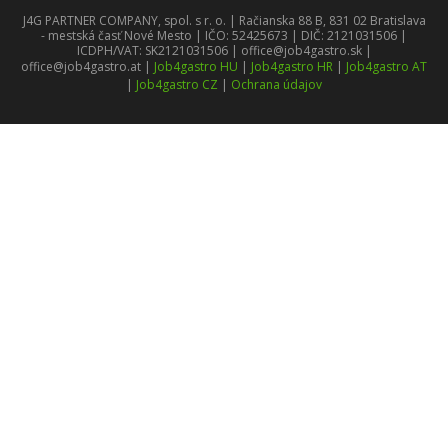
J4G PARTNER COMPANY, spol. s r. o. | Račianska 88 B, 831 02 Bratislava
- mestská časť Nové Mesto | IČO: 52425673 | DIČ: 2121031506 |
ICDPH/VAT: SK2121031506 | office@job4gastro.sk |
office@job4gastro.at |
Job4gastro HU
|
Job4gastro HR
|
Job4gastro AT
|
Job4gastro CZ
|
Ochrana údajov