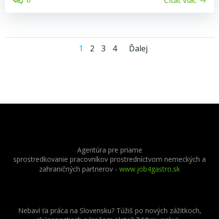
Čítať viac
Posts
Posts
Page
Page
Page
Page
1
2
3
4
Ďalej
navigation
navigatio
Agentúra pre priame
sprostredkovanie pracovníkov prostredníctvom nemeckých a
zahraničných partnerov
-
www.job4gastro.sk
Nebaví ťa práca na Slovensku? Túžiš po nových zážitkoch,