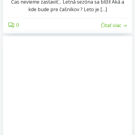
Čas nevieme zastaviť… Letná sezóna sa blíži! Aká a
kde bude pre čašníkov ? Leto je […]
0
Čítať viac