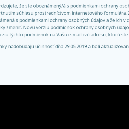
rdzujete, že ste oboznámený/á s podmienkami ochrany osobný
rtnutím súhlasu prostredníctvom internetového formulára. Z
ená s podmienkami ochrany osobných údajov a že ich v ce
ky zmeniť. Novú verziu podmienok ochrany osobných údajov 
ziu týchto podmienok na Vašu e-mailovú adresu, ktorú ste 
ky nadobúdajú účinnosť dňa 29.05.2019 a boli aktualizovan