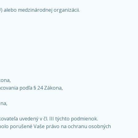
) alebo medzinárodnej organizácii.
kona,
covania podľa § 24 Zákona,
ona,
vateľa uvedený v čl. III týchto podmienok.
e bolo porušené Vaše právo na ochranu osobných