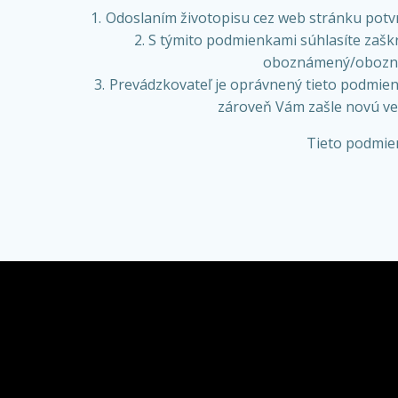
Odoslaním životopisu cez web stránku potv
S týmito podmienkami súhlasíte zašk
oboznámený/oboznám
Prevádzkovateľ je oprávnený tieto podmien
zároveň Vám zašle novú ver
Tieto podmien