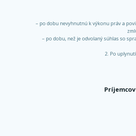
– po dobu nevyhnutnú k výkonu práv a povi
zml
– po dobu, než je odvolaný súhlas so sp
Po uplynut
Príjemcov