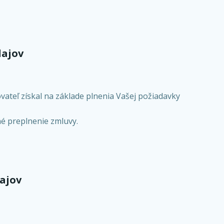
dajov
ateľ získal na základe plnenia Vašej požiadavky
né preplnenie zmluvy.
ajov