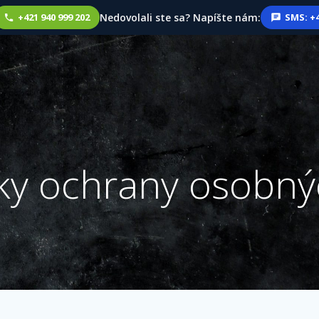
Nedovolali ste sa? Napíšte nám:
+421 940 999 202
SMS: +4
y ochrany osobný