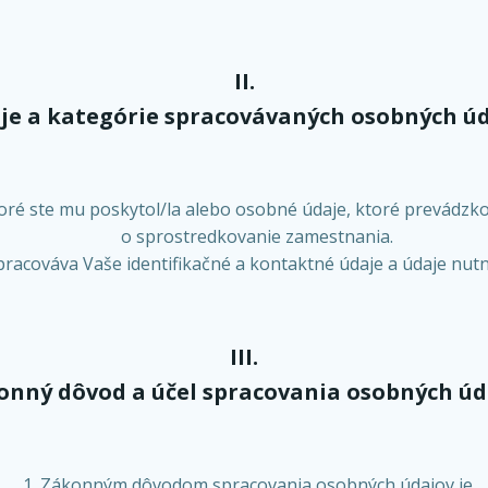
II.
je a kategórie spracovávaných osobných ú
ré ste mu poskytol/la alebo osobné údaje, ktoré prevádzkov
o sprostredkovanie zamestnania.
racováva Vaše identifikačné a kontaktné údaje a údaje nut
III.
onný dôvod a účel spracovania osobných úd
Zákonným dôvodom spracovania osobných údajov je