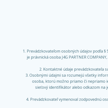
Prevádzkovateľom osobných údajov podľa § 5 p
je právnická osoba J4G PARTNER COMPANY, spol
Kontaktné údaje prevádzkovateľa sú
Osobnými údajmi sa rozumejú všetky informác
osoba, ktorú možno priamo či nepriamo iden
sieťový identifikátor alebo odkazom na je
Prevádzkovateľ vymenoval zodpovednú osob