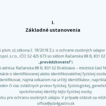
I.
Základné ustanovenia
ísm. o) zákona č. 18/2018 Z.z. o ochrane osobných údajov v
. s.r.o., IČO: 52 425 673 so sídlom Račianska 88 B, 831 02 
„
prevádzkovateľ
“).
 adresa: Račianska 88 B, 831 02 Bratislava – mestská časť N
ie o identifikovanej alebo identifikovateľnej fyzickej osobe
tifikovať, najmä odkazom na určitý identifikátor, napríklad
den či viac zvláštnych prvkov fyzickej, fyziologickej, genetic
spoločenskej identity tejto fyzickej osoby.
u pre ochranu osobných údajov. V prípade otázok sa môžete
office@job4gastro.sk