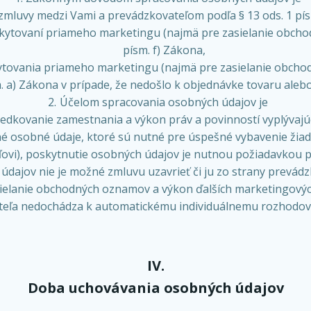
 zmluvy medzi Vami a prevádzkovateľom podľa § 13 ods. 1 pís
ytovaní priameho marketingu (najmä pre zasielanie obchod
písm. f) Zákona,
ytovania priameho marketingu (najmä pre zasielanie obchod
. a) Zákona v prípade, že nedošlo k objednávke tovaru alebo
Účelom spracovania osobných údajov je
tredkovanie zamestnania a výkon práv a povinností vyplývaj
né osobné údaje, ktoré sú nutné pre úspešné vybavenie žiad
ľovi), poskytnutie osobných údajov je nutnou požiadavkou p
údajov nie je možné zmluvu uzavrieť či ju zo strany prevádz
ielanie obchodných oznamov a výkon ďalších marketingových
teľa nedochádza k automatickému individuálnemu rozhodova
IV.
Doba uchovávania osobných údajov