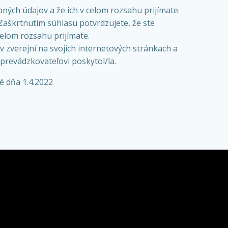
ch údajov a že ich v celom rozsahu prijímate.
aškrtnutím súhlasu potvrdzujete, že ste
lom rozsahu prijímate.
zverejní na svojich internetových stránkach a
prevádzkovateľovi poskytol/la.
é dňa 1.4.2022