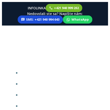
INFOLINKA
+421 940 999 202
Nedovolali ste sa? Napíšte nám:
SMS: +421 940 994 643
WhatsApp
Skip
to
content
DOMOV
PONUKY
ODBER PONÚK
ŠPECIÁLNE