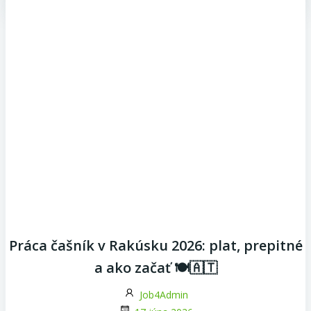
Práca čašník v Rakúsku 2026: plat, prepitné
a ako začať 🍽️🇦🇹
Job4Admin