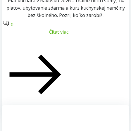
Plat kuchára v Rakúsku 2026 – reálne netto sumy, 14
platov, ubytovanie zdarma a kurz kuchynskej nemčiny
bez školného. Pozri, koľko zarobíš.
0
Čítať viac