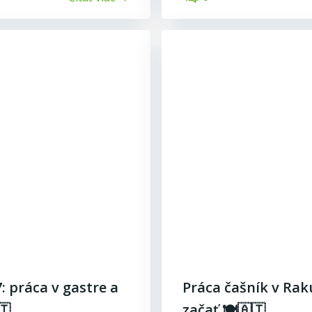
 práca v gastre a
Práca čašník v Rak
🇹
začať 🍽️🇦🇹