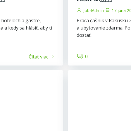
Job4Admin
17 júna 2
hoteloch a gastre,
Práca čašník v Rakúsku 2
 a kedy sa hlásiť, aby ti
a ubytovanie zdarma. Poz
dostať.
0
Čítať viac