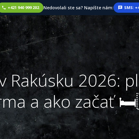
Nedovolali ste sa? Napíšte nám:
+421 940 999 202
SMS: +4
v Rakúsku 2026: pl
ma a ako začať 🛏