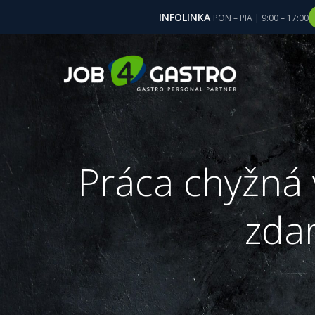
INFOLINKA
PON – PIA | 9:00 – 17:00
Skip
to
content
Práca chyžná 
zdar