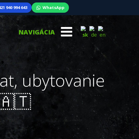
21 940 994 643
WhatsApp
NAVIGÁCIA
at, ubytovanie
️🇦🇹