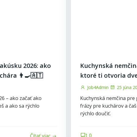
Rakúsku 2026: ako
Kuchynská nemčina
chára 👨‍🍳🇦🇹
ktoré ti otvoria dv
Job4Admin
25 júna 2
26 – ako začať ako
Kuchynská nemčina pre p
eš a ako sa rýchlo
frázy pre kuchárov a čaš
rýchlo doučiť.
0
Čítať viac