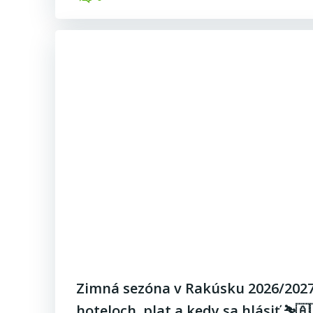
Zimná sezóna v Rakúsku 2026/2027:
hoteloch, plat a kedy sa hlásiť ⛷️🇦