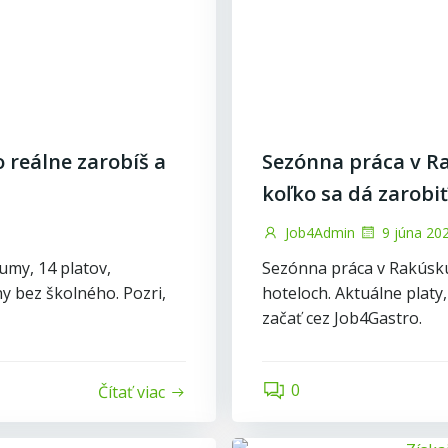
 reálne zarobíš a
Sezónna práca v Ra
koľko sa dá zarobiť
Job4Admin
9 júna 20
umy, 14 platov,
Sezónna práca v Rakúsku 
y bez školného. Pozri,
hoteloch. Aktuálne platy
začať cez Job4Gastro.
0
Čítať viac