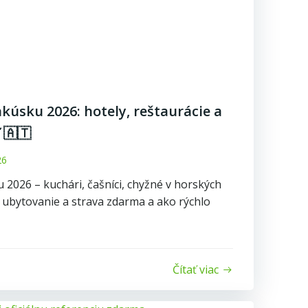
kúsku 2026: hotely, reštaurácie a
 🇦🇹
26
2026 – kuchári, čašníci, chyžné v horských
, ubytovanie a strava zdarma a ako rýchlo
Čítať viac