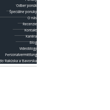
Odber ponúk
Špeciálne ponuky
O nás
Recenzie
Kontakt
Kariéra
Blog
Videoblogy
Personalvermittlung
 do Rakúska a Bavorska