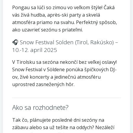
Pongau sa lúči so zimou vo veľkom štýle! Čaká
vás živá hudba, après-ski party a skvelá
atmosféra priamo na svahu. Perfektný spôsob,
ako uzavrieť sezónu s priateľmi.
🎧 Snow Festival Sölden (Tirol, Rakúsko) –
10.-12. apríl 2025
V Tirolsku sa sezóna nekončí bez veľkej oslavy!
Snow Festival v Söldene ponúka špičkových DJ-
ov, živé koncerty a jedinečnú atmosféru
uprostred zasnežených hôr.
Ako sa rozhodnete?
Tak čo, plánujete posledné dni sezóny na
zábavu alebo sa už tešíte na oddych? Nezáleží