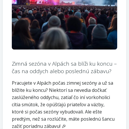
Zimná sezóna v Alpách sa blíži ku koncu –
čas na oddych alebo poslednú zábavu?
Pracujete v Alpách počas zimnej sezóny a už sa
blížite ku koncu? Niektorí sa nevedia dočkať
zaslúženého oddychu, zatiaľ čo iní vorkoholici
cítia smútok, že opúšťajú priateľov a väzby,
ktoré si počas sezóny vybudovali. Ale ešte
predtým, než sa rozlúčite, máte poslednú šancu
zažiť poriadnu zábavu! 🎉