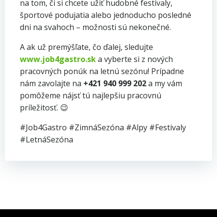
na tom, či si chcete užiť hudobné festivaly,
športové podujatia alebo jednoducho posledné
dni na svahoch – možnosti sú nekonečné.
A ak už premýšľate, čo ďalej, sledujte
www.job4gastro.sk
a vyberte si z nových
pracovných ponúk na letnú sezónu! Prípadne
nám zavolajte na
+421 940 999 202
a my vám
pomôžeme nájsť tú najlepšiu pracovnú
príležitosť. 😉
#Job4Gastro #ZimnáSezóna #Alpy #Festivaly
#LetnáSezóna