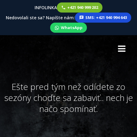
INFOLINKA
+421 940 999 202
Nedovolali ste sa? Napíšte nám:
SMS: +421 940 994 643
WhatsApp
Skip
to
content
Ešte pred tým než odídete zo
sezóny choďte sa zabaviť.. nech je
načo spomínať.