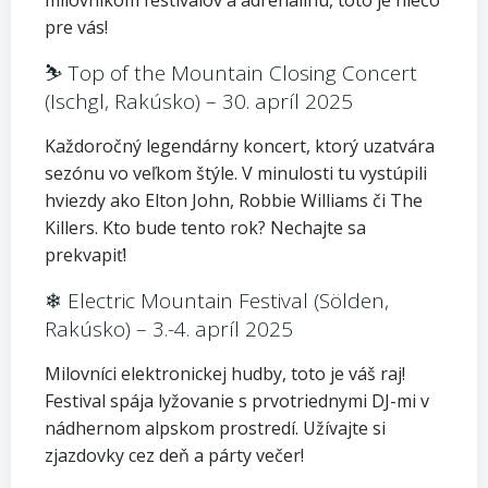
milovníkom festivalov a adrenalínu, toto je niečo
pre vás!
⛷ Top of the Mountain Closing Concert
(Ischgl, Rakúsko) – 30. apríl 2025
Každoročný legendárny koncert, ktorý uzatvára
sezónu vo veľkom štýle. V minulosti tu vystúpili
hviezdy ako Elton John, Robbie Williams či The
Killers. Kto bude tento rok? Nechajte sa
prekvapiť!
❄ Electric Mountain Festival (Sölden,
Rakúsko) – 3.-4. apríl 2025
Milovníci elektronickej hudby, toto je váš raj!
Festival spája lyžovanie s prvotriednymi DJ-mi v
nádhernom alpskom prostredí. Užívajte si
zjazdovky cez deň a párty večer!