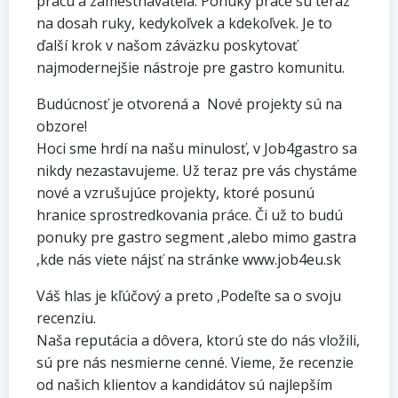
prácu a zamestnávateľa. Ponuky práce sú teraz
na dosah ruky, kedykoľvek a kdekoľvek. Je to
ďalší krok v našom záväzku poskytovať
najmodernejšie nástroje pre gastro komunitu.
​Budúcnosť je otvorená a Nové projekty sú na
obzore!
​Hoci sme hrdí na našu minulosť, v Job4gastro sa
nikdy nezastavujeme. Už teraz pre vás chystáme
nové a vzrušujúce projekty, ktoré posunú
hranice sprostredkovania práce. Či už to budú
ponuky pre gastro segment ,alebo mimo gastra
,kde nás viete nájsť na stránke www.job4eu.sk
​Váš hlas je kľúčový a preto ,Podeľte sa o svoju
recenziu.
​Naša reputácia a dôvera, ktorú ste do nás vložili,
sú pre nás nesmierne cenné. Vieme, že recenzie
od našich klientov a kandidátov sú najlepším