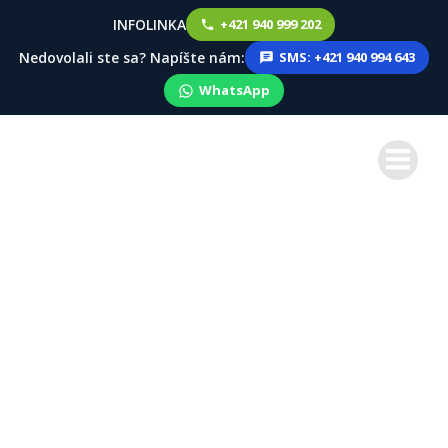
INFOLINKA
+421 940 999 202
Nedovolali ste sa? Napíšte nám:
SMS: +421 940 994 643
WhatsApp
Skip
to
content
Job4gastro – Od prvých krokov k
17 000 sledovateľom a inováciám
v gastre .