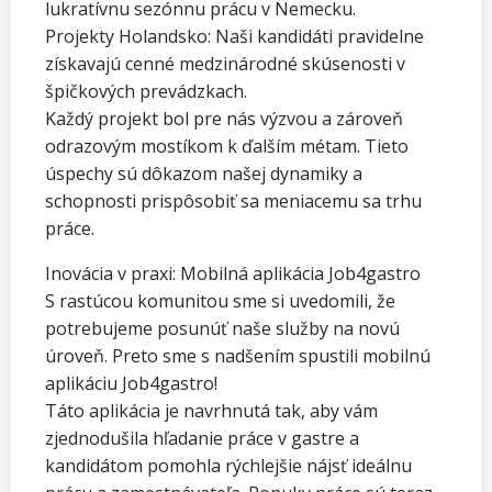
lukratívnu sezónnu prácu v Nemecku.
​Projekty Holandsko: Naši kandidáti pravidelne
získavajú cenné medzinárodné skúsenosti v
špičkových prevádzkach.
​Každý projekt bol pre nás výzvou a zároveň
odrazovým mostíkom k ďalším métam. Tieto
úspechy sú dôkazom našej dynamiky a
schopnosti prispôsobiť sa meniacemu sa trhu
práce.
​Inovácia v praxi: Mobilná aplikácia Job4gastro
​S rastúcou komunitou sme si uvedomili, že
potrebujeme posunúť naše služby na novú
úroveň. Preto sme s nadšením spustili mobilnú
aplikáciu Job4gastro!
​Táto aplikácia je navrhnutá tak, aby vám
zjednodušila hľadanie práce v gastre a
kandidátom pomohla rýchlejšie nájsť ideálnu