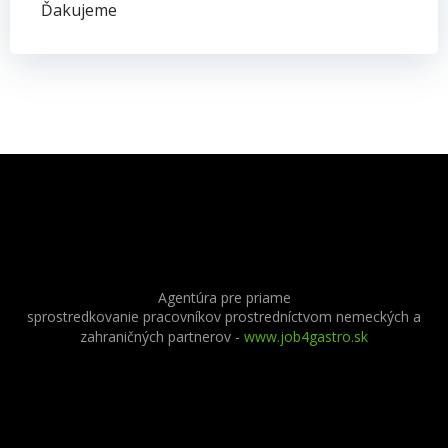
Ďakujeme
Agentúra pre priame
sprostredkovanie pracovníkov prostredníctvom nemeckých a
zahraničných partnerov
-
www.job4gastro.sk