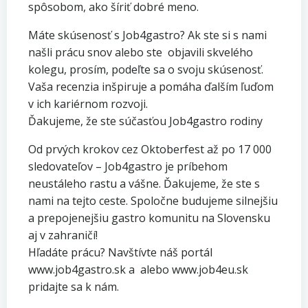
spôsobom, ako šíriť dobré meno.
​Máte skúsenosť s Job4gastro? Ak ste si s nami
našli prácu snov alebo ste objavili skvelého
kolegu, prosím, podeľte sa o svoju skúsenosť.
Vaša recenzia inšpiruje a pomáha ďalším ľuďom
v ich kariérnom rozvoji.
Ďakujeme, že ste súčasťou Job4gastro rodiny
​Od prvých krokov cez Oktoberfest až po 17 000
sledovateľov – Job4gastro je príbehom
neustáleho rastu a vášne. Ďakujeme, že ste s
nami na tejto ceste. Spoločne budujeme silnejšiu
a prepojenejšiu gastro komunitu na Slovensku
aj v zahraničí!
​Hľadáte prácu? Navštívte náš portál
www.job4gastro.sk a alebo www.job4eu.sk
pridajte sa k nám.