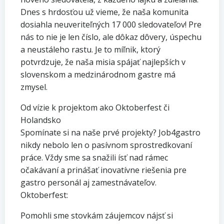
​Dnes s hrdosťou už vieme, že naša komunita
dosiahla neuveriteľných 17 000 sledovateľov! Pre
nás to nie je len číslo, ale dôkaz dôvery, úspechu
a neustáleho rastu. Je to míľnik, ktorý
potvrdzuje, že naša misia spájať najlepších v
slovenskom a medzinárodnom gastre má
zmysel.
Od vízie k projektom ako Oktoberfest či
Holandsko
​Spomínate si na naše prvé projekty? Job4gastro
nikdy nebolo len o pasívnom sprostredkovaní
práce. Vždy sme sa snažili ísť nad rámec
očakávaní a prinášať inovatívne riešenia pre
gastro personál aj zamestnávateľov.
​Oktoberfest:
Pomohli sme stovkám záujemcov nájsť si