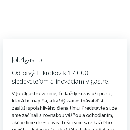
Job4gastro
Od prvých krokov k 17 000
sledovateľom a inováciám v gastre.
​V Job4gastro veríme, že každý si zaslúži prácu,
ktorá ho napĺňa, a každý zamestnávateľ si
zaslúži spoľahlivého člena tímu. Predstavte si, že
sme začínali s rovnakou vášňou a odhodlaním,
aké vidíme dnes u vás. Tešili sme sa z každého
nového sledovateľa, z každého lajku a zdieľania.