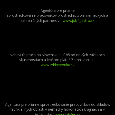
Agentúra pre priame
sprostredkovanie pracovníkov prostredníctvom nemeckých a
zahraničných partnerov
-
www.job4gastro.sk
Nebaví ťa práca na Slovensku? Túžiš po nových zážitkoch,
skúsenostiach a lepšom plate? Zdrhni vonku! -
www.zdrhnivonku.sk
Agentúra pre priame sprostredkovanie pracovníkov do skladov,
fabrík a iných oblastí v nemecky hovoriacich krajinách a v
Holandsku -
www.job4eu.sk