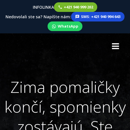
INFOLINKA
+421 940 999 202
Nedovolali ste sa? Napíšte nám:
SMS: +421 940 994 643
WhatsApp
Skip
to
content
Zima pomaličky
končí, spomienky
zostávajú. Ste