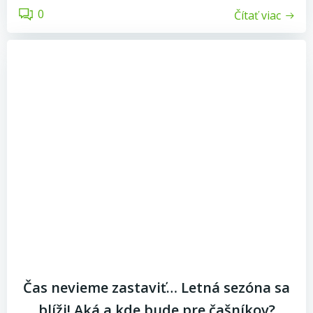
0
Čítať viac
Čas nevieme zastaviť… Letná sezóna sa
blíži! Aká a kde bude pre čašníkov?