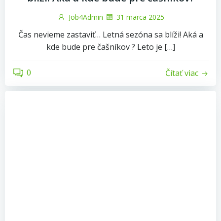
Job4Admin
31 marca 2025
Čas nevieme zastaviť… Letná sezóna sa blíži! Aká a
kde bude pre čašníkov ? Leto je […]
0
Čítať viac