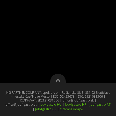
J4G PARTNER COMPANY, spol. s r. o. | Račianska 88 B, 831 02 Bratislava
- mestská časť Nové Mesto | IČO: 52425673 | DIČ: 2121031506 |
ICDPH/VAT: SK2121031506 | office@job4gastro.sk |
office@job4gastro.at |
Job4gastro HU
|
Job4gastro HR
|
Job4gastro AT
|
Job4gastro CZ
|
Ochrana údajov