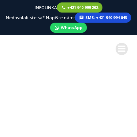
INFOLINKA
+421 940 999 202
Nedovolali ste sa? Napíšte nám:
SMS: +421 940 994 643
WhatsApp
Skip
to
content
Zima pomaličky
končí, spomienky
zostávajú. Ste