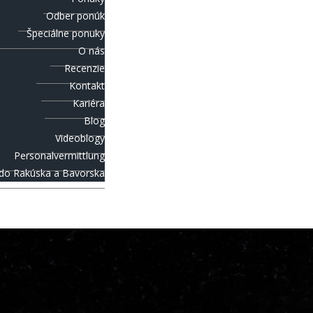
Odber ponúk
Špeciálne ponuky
O nás
Recenzie
Kontakt
Kariéra
Blog
Videoblogy
Personalvermittlung
 do Rakúska a Bavorska