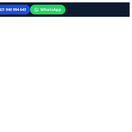
21 940 994 643
WhatsApp