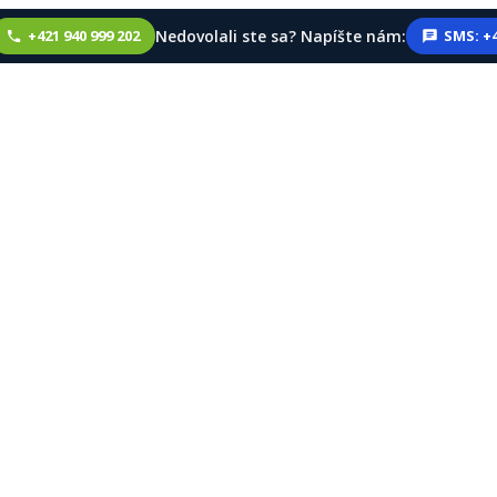
Nedovolali ste sa? Napíšte nám:
+421 940 999 202
SMS: +4