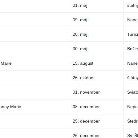
01. máj
štátn
09. máj
Nane
20. máj
Turíč
30. máj
Božie
 Márie
15. august
Nane
26. október
štátn
01. november
Sviat
anny Márie
08. december
Nepo
25. december
Štedr
26. december
Sv. Š