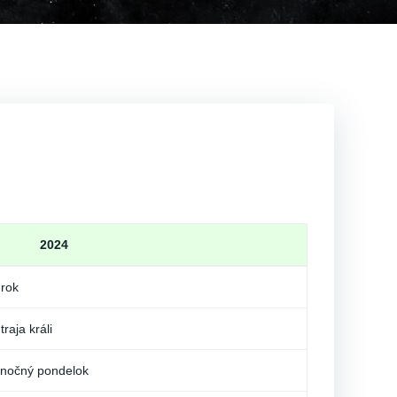
2024
rok
traja králi
onočný pondelok