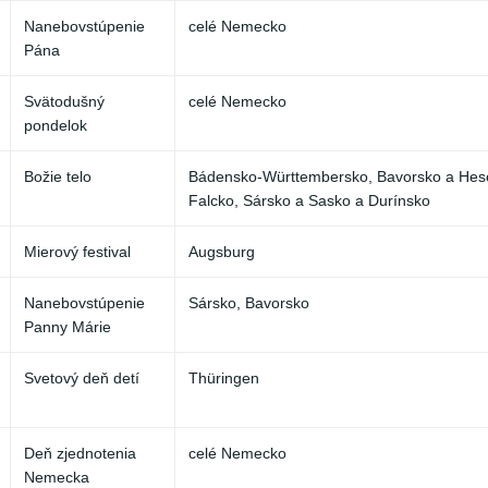
Nanebovstúpenie
celé Nemecko
Pána
Svätodušný
celé Nemecko
pondelok
Božie telo
Bádensko-Württembersko, Bavorsko a Hese
Falcko, Sársko a Sasko a Durínsko
Mierový festival
Augsburg
Nanebovstúpenie
Sársko, Bavorsko
Panny Márie
Svetový deň detí
Thüringen
Deň zjednotenia
celé Nemecko
Nemecka