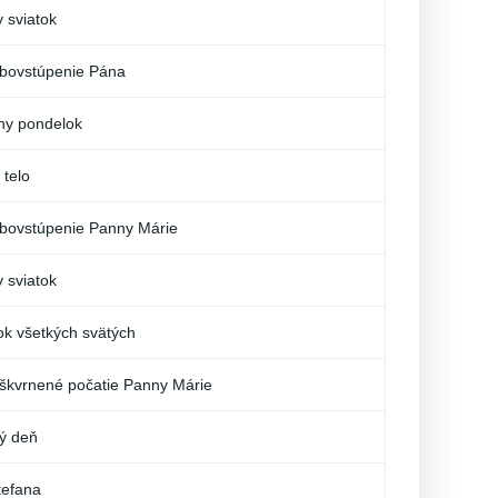
y sviatok
bovstúpenie Pána
ny pondelok
 telo
bovstúpenie Panny Márie
y sviatok
ok všetkých svätých
škvrnené počatie Panny Márie
ý deň
tefana