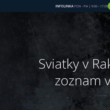
INFOLINKA
PON – PIA | 9:00 – 17:00
Skip
to
content
Sviatky v R
zoznam v