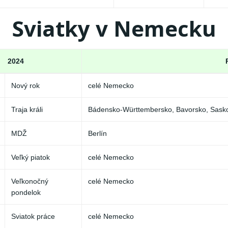
Sviatky v Nemecku
2024
Nový rok
celé Nemecko
Traja králi
Bádensko-Württembersko, Bavorsko, Sask
MDŽ
Berlín
Veľký piatok
celé Nemecko
Veľkonočný
celé Nemecko
pondelok
Sviatok práce
celé Nemecko