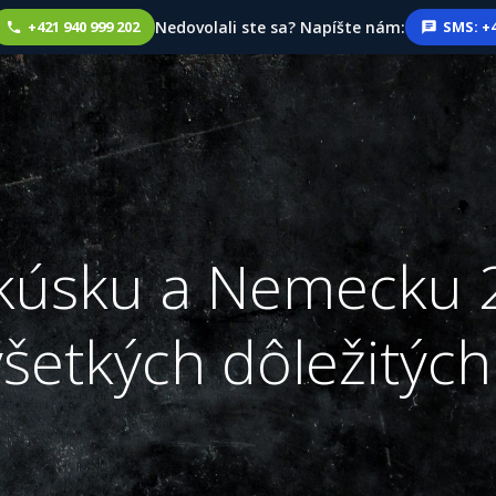
Nedovolali ste sa? Napíšte nám:
+421 940 999 202
SMS: +4
akúsku a Nemecku
šetkých dôležitýc