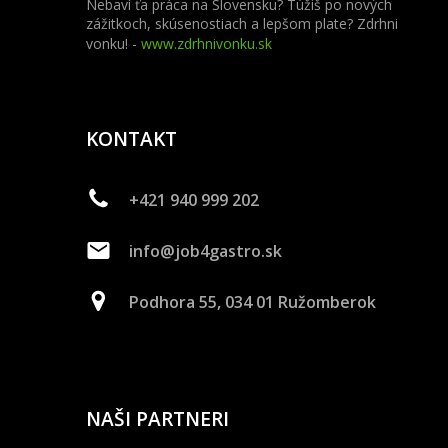
Nebaví ťa práca na Slovensku? Túžiš po nových
zážitkoch, skúsenostiach a lepšom plate? Zdrhni
vonku! -
www.zdrhnivonku.sk
KONTAKT
+421 940 999 202
info@job4gastro.sk
Podhora 55, 034 01 Ružomberok
NAŠI PARTNERI