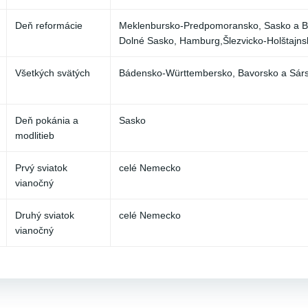
Deň reformácie
Meklenbursko-Predpomoransko, Sasko a Br
Dolné Sasko, Hamburg,Šlezvicko-Holštajns
Všetkých svätých
Bádensko-Württembersko, Bavorsko a Sárs
Deň pokánia a
Sasko
modlitieb
Prvý sviatok
celé Nemecko
vianočný
Druhý sviatok
celé Nemecko
vianočný