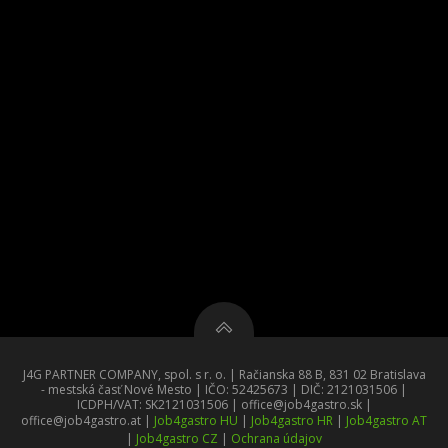
J4G PARTNER COMPANY, spol. s r. o. | Račianska 88 B, 831 02 Bratislava
- mestská časť Nové Mesto | IČO: 52425673 | DIČ: 2121031506 |
ICDPH/VAT: SK2121031506 | office@job4gastro.sk |
office@job4gastro.at |
Job4gastro HU
|
Job4gastro HR
|
Job4gastro AT
|
Job4gastro CZ
|
Ochrana údajov