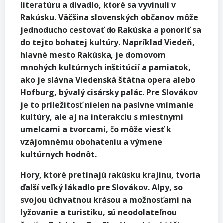
literatúru a divadlo, ktoré sa vyvinuli v
Rakúsku. Väčšina slovenských občanov môže
jednoducho cestovať do Rakúska a ponoriť sa
do tejto bohatej kultúry. Napríklad Viedeň,
hlavné mesto Rakúska, je domovom
mnohých kultúrnych inštitúcií a pamiatok,
ako je slávna Viedenská štátna opera alebo
Hofburg, bývalý cisársky palác. Pre Slovákov
je to príležitosť nielen na pasívne vnímanie
kultúry, ale aj na interakciu s miestnymi
umelcami a tvorcami, čo môže viesť k
vzájomnému obohateniu a výmene
kultúrnych hodnôt.
Hory, ktoré pretínajú rakúsku krajinu, tvoria
ďalší veľký lákadlo pre Slovákov. Alpy, so
svojou úchvatnou krásou a možnosťami na
lyžovanie a turistiku, sú neodolateľnou