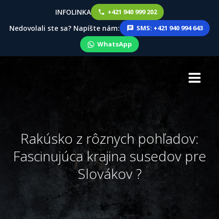
INFOLINKA
+421 940 999 202
Nedovolali ste sa? Napíšte nám:
SMS: +421 940 994 643
WhatsApp
Skip
to
content
Rakúsko z rôznych pohľadov:
Fascinujúca krajina susedov pre
Slovákov ?