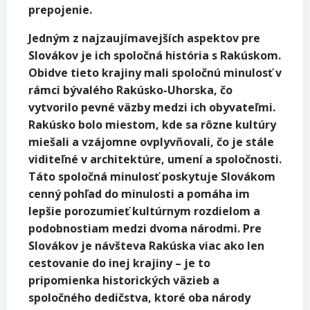
prepojenie.
Jedným z najzaujímavejších aspektov pre
Slovákov je ich spoločná história s Rakúskom.
Obidve tieto krajiny mali spoločnú minulosť v
rámci bývalého Rakúsko-Uhorska, čo
vytvorilo pevné väzby medzi ich obyvateľmi.
Rakúsko bolo miestom, kde sa rôzne kultúry
miešali a vzájomne ovplyvňovali, čo je stále
viditeľné v architektúre, umení a spoločnosti.
Táto spoločná minulosť poskytuje Slovákom
cenný pohľad do minulosti a pomáha im
lepšie porozumieť kultúrnym rozdielom a
podobnostiam medzi dvoma národmi. Pre
Slovákov je návšteva Rakúska viac ako len
cestovanie do inej krajiny – je to
pripomienka historických väzieb a
spoločného dedičstva, ktoré oba národy