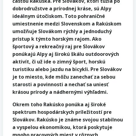
časťou Rakúska. Pre Slovákov, ktorí túžia po
dobrodružstve a prírodnej kráse, sú Alpy
ideálnym útočiskom. Toto pohraničné
umiestnenie medzi Slovenskom a Rakúskom
umožňuje Slovákom rýchly a jednoduchý
prístup k týmto horským rajom. Ako
športový a rekreačný raj pre Slovákov
ponúkajú Alpy aj širokú škálu outdoorových
aktivít, či už ide o zimný šport, horskú
turistiku alebo jazdu na bicykli. Pre Slovákov
je to miesto, kde môžu zanechať za sebou
starosti a povinnosti a nechať sa uniesť
krásou prírody a nádhernými výhľadmi.
Okrem toho Rakúsko ponúka aj široké
spektrum hospodárskych príležitostí pre
Slovákov. Rakúsko je známe svojou stabilnou
a vyspelou ekonomikou, ktorá poskytuje
mnoho pracovných miest v rôznych