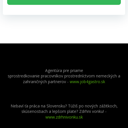
Agentúra pre priame
sprostredkovanie pracovníkov prostredníctvom nemeckých a
zahraničných partnerov
-
www.job4gastro.sk
Nebaví ťa práca na Slovensku? Túžiš po nových zážitkoch,
skúsenostiach a lepšom plate? Zdrhni vonku! -
www.zdrhnivonku.sk