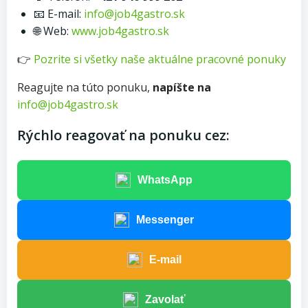
📧 E-mail:
info@job4gastro.sk
🌐 Web:
www.job4gastro.sk
👉
Pozrite si všetky naše aktuálne pracovné ponuky
Reagujte na túto ponuku,
napíšte na
info@job4gastro.sk
Rýchlo reagovať na ponuku cez:
WhatsApp
Messenger
E-mail
Zavolať