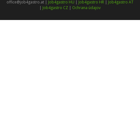
office@job4gastro.at |
Job4gastro HU
|
Job4gastro HR
|
Job4gastro AT
|
Job4gastro CZ
|
Ochrana údajov