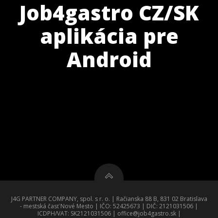
Job4gastro CZ/SK
aplikácia pre
Android
J4G PARTNER COMPANY, spol. s r. o. | Račianska 88 B, 831 02 Bratislava
- mestská časť Nové Mesto | IČO: 52425673 | DIČ: 2121031506 |
ICDPH/VAT: SK2121031506 | office@job4gastro.sk |