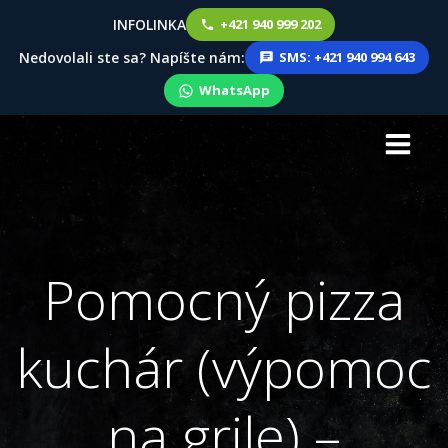
INFOLINKA
+421 940 999 202
Nedovolali ste sa? Napíšte nám:
SMS: +421 940 994 643
WhatsApp
Skip
to
content
Pomocný pizza
kuchár (výpomoc
na grile) –