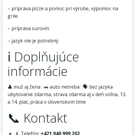
– príprava pizze a pomoc pri výrobe, výpomoc na
grile
– príprava surovín
– jazyk nie je potrebný
ℹ️ Doplňujúce
informácie
👤 muž aj žena · 🚗 auto netreba · 🗣 bez jazyka ·
ubytovanie zdarma, strava zdarma aj v deň voľna, 13.
a 14. plat, práca v slovenskom tíme
📞 Kontakt
📱 Telefón:
+421 940 999 202