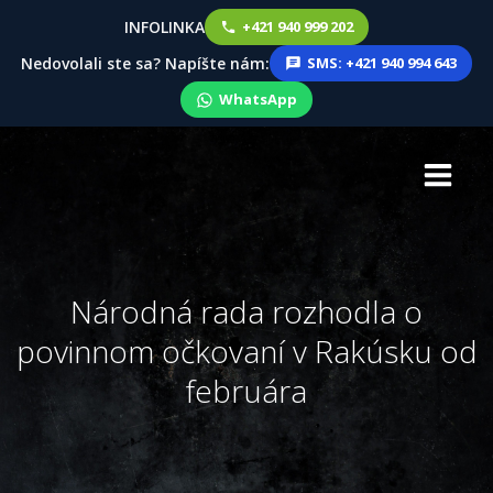
INFOLINKA
+421 940 999 202
Nedovolali ste sa? Napíšte nám:
SMS: +421 940 994 643
WhatsApp
Skip
to
content
Národná rada rozhodla o
povinnom očkovaní v Rakúsku od
februára