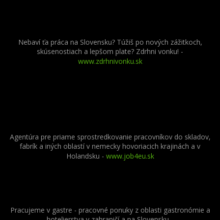
Nebaví ťa práca na Slovensku? Túžiš po nových zážitkoch,
skúsenostiach a lepšom plate? Zdrhni vonku! -
www.zdrhnivonku.sk
Agentúra pre priame sprostredkovanie pracovníkov do skladov,
fabrík a iných oblastí v nemecky hovoriacich krajinách a v
Holandsku -
www.job4eu.sk
Pracujeme v gastre - pracovné ponuky z oblasti gastronómie a
hotelierstva v zahraničí a na Slovensku -