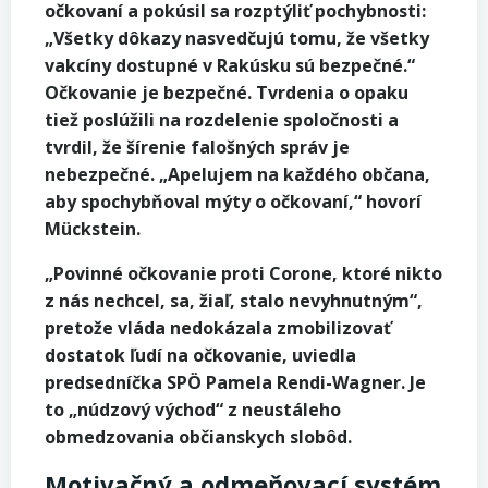
očkovaní a pokúsil sa rozptýliť pochybnosti:
„Všetky dôkazy nasvedčujú tomu, že všetky
vakcíny dostupné v Rakúsku sú bezpečné.“
Očkovanie je bezpečné. Tvrdenia o opaku
tiež poslúžili na rozdelenie spoločnosti a
tvrdil, že šírenie falošných správ je
nebezpečné. „Apelujem na každého občana,
aby spochybňoval mýty o očkovaní,“ hovorí
Mückstein.
„Povinné očkovanie proti Corone, ktoré nikto
z nás nechcel, sa, žiaľ, stalo nevyhnutným“,
pretože vláda nedokázala zmobilizovať
dostatok ľudí na očkovanie, uviedla
predsedníčka SPÖ Pamela Rendi-Wagner. Je
to „núdzový východ“ z neustáleho
obmedzovania občianskych slobôd.
Motivačný a odmeňovací systém