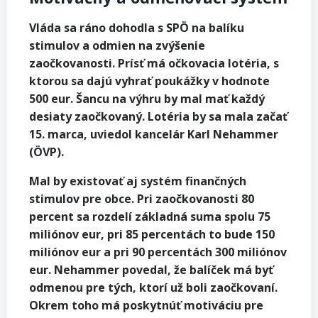
Vláda sa ráno dohodla s SPÖ na balíku
stimulov a odmien na zvýšenie
zaočkovanosti. Prísť má očkovacia lotéria, s
ktorou sa dajú vyhrať poukážky v hodnote
500 eur. Šancu na výhru by mal mať každý
desiaty zaočkovaný. Lotéria by sa mala začať
15. marca, uviedol kancelár Karl Nehammer
(ÖVP).
Mal by existovať aj systém finančných
stimulov pre obce. Pri zaočkovanosti 80
percent sa rozdelí základná suma spolu 75
miliónov eur, pri 85 percentách to bude 150
miliónov eur a pri 90 percentách 300 miliónov
eur. Nehammer povedal, že balíček má byť
odmenou pre tých, ktorí už boli zaočkovaní.
Okrem toho má poskytnúť motiváciu pre