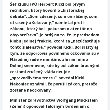
Šéf klubu FPÖ Herbert Kickl bol prvým
rečníkom, ktorý hovoril o „historickej
debate“. „Som zdesený, som omráčený, som
otrasený a šokovaný,“ namietal proti
zákonu, ktorý bol „pokusom o atentát na
obyvateľstvo“. Je hrdý na to, že je predsedom
klubu jedinej frakcie, ktorá sa „nezúčastňuje
tohto šialenstva,“ povedal Kickl. Bol si istý aj
tým, že odporcovia povinného očkovania sú v
Národnej rade v menšine, ale nie mimo
Dolnej snemovne, kde by bol zákon úradnými
cestami zrušený: vláda neujde
„spravodlivému trestu“. povedal Kickl .
Nakoniec oznámil, že porušil zákon, pretože
zostane neočkovaný.
Minister zdravotníctva Wolfgang Mückstein
(Zelení) oponoval falošným tvrdeniam o