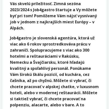
Vás skvelú príležitosť. Zimná sezóna
2023/2024 s Job4gastro štartuje a Vy môžete
byť pri tom! Pomôžeme Vám nájsť vysnívaný
job v jednom z najkrajších miest Európy – v
Alpách.
Job4gastro je slovenská agentúra, ktorá už
viac ako 6 rokov sprostredkováva prácu v
zahraničí. Spolupracujeme s viac ako 300
hotelmi a reštauráciami v Rakúsku,
Nemecku a Švajčiarsku, ktoré hľadajú
kvalitný a spoľahlivý personál. Ponúkame
Vám širokú škálu pozícií, od kuchára, cez
čašníka, až po chyžnú. Môžete si vybrať, či
chcete pracovať v alpskej chatke, v luxusnom
hoteli, alebo v modernej reštaurácii. Môžete
si taktiež vybrať, či chcete pracovať na
polpenziu, alacarte, alebo v bare. A to