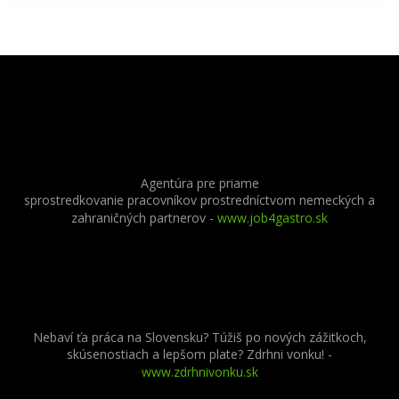
Agentúra pre priame
sprostredkovanie pracovníkov prostredníctvom nemeckých a
zahraničných partnerov
-
www.job4gastro.sk
Nebaví ťa práca na Slovensku? Túžiš po nových zážitkoch,
skúsenostiach a lepšom plate? Zdrhni vonku! -
www.zdrhnivonku.sk