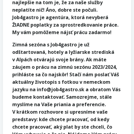
najlepšie na tom je, že za naše služby
neplatíte nič! Áno, dobre ste počuli.
Job4gastro je agentúra, ktorá nevyberá
ŽIADNE poplatky za sprostredkovanie práce.
My vám pomôžeme nájsť prácu zadarmo!
Zimná sezóna s Job4gastro je už
odštartovaná, hotely a lyžiarske strediská
v Alpách otvárajú svoje brány. Ak máte
záujem o prácu na zimnú sezónu 2023/2024,
prihláste sa čo najskôr! Stačí nám poslať Váš
aktuálny životopis s fotkou v nemeckom
jazyku na info@job4gastro.sk a obratom Vás
budeme kontaktovať. Samozrejme, stále
myslíme na Vaše priania a preferencie.
V krátkom rozhovore si upresníme vaše
predstavy: kde chcete pracovať, od kedy
chcete pracovať, aký plat by ste chceli, čo