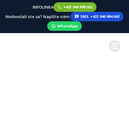
INFOLINKA
+421 940 999 202
Nedovolali ste sa? Napíšte nám:
SMS: +421 940 994 643
WhatsApp
Skip
to
content
Chceš zdrhnúť vonku a zarobiť
peniaze? Zimná sezóna
2023/2024 s Job4gastro štartuje!