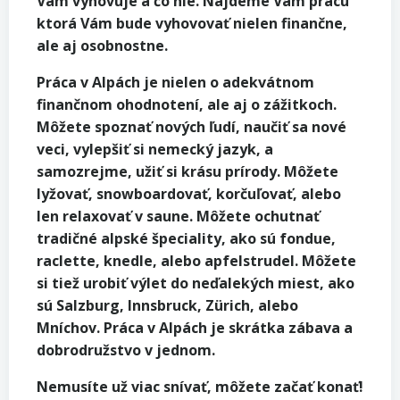
Vám vyhovuje a čo nie. Nájdeme Vám prácu
ktorá Vám bude vyhovovať nielen finančne,
ale aj osobnostne.
Práca v Alpách je nielen o adekvátnom
finančnom ohodnotení, ale aj o zážitkoch.
Môžete spoznať nových ľudí, naučiť sa nové
veci, vylepšiť si nemecký jazyk, a
samozrejme, užiť si krásu prírody. Môžete
lyžovať, snowboardovať, korčuľovať, alebo
len relaxovať v saune. Môžete ochutnať
tradičné alpské špeciality, ako sú fondue,
raclette, knedle, alebo apfelstrudel. Môžete
si tiež urobiť výlet do neďalekých miest, ako
sú Salzburg, Innsbruck, Zürich, alebo
Mníchov. Práca v Alpách je skrátka zábava a
dobrodružstvo v jednom.
Nemusíte už viac snívať, môžete začať konať!