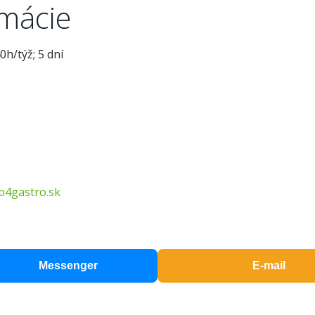
rmácie
h/týž; 5 dní
b4gastro.sk
Messenger
E-mail