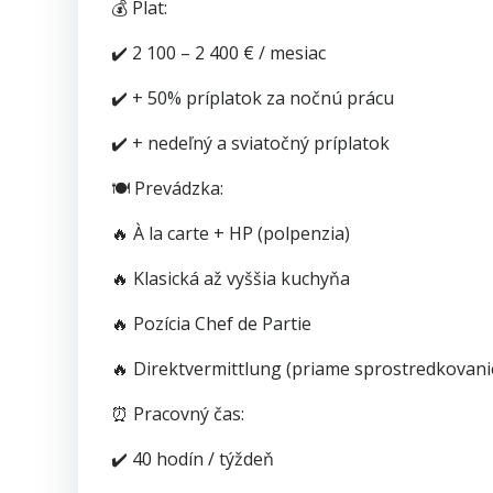
💰 Plat:
✔️ 2 100 – 2 400 € / mesiac
✔️ + 50% príplatok za nočnú prácu
✔️ + nedeľný a sviatočný príplatok
🍽️ Prevádzka:
🔥 À la carte + HP (polpenzia)
🔥 Klasická až vyššia kuchyňa
🔥 Pozícia Chef de Partie
🔥 Direktvermittlung (priame sprostredkovani
⏰ Pracovný čas:
✔️ 40 hodín / týždeň