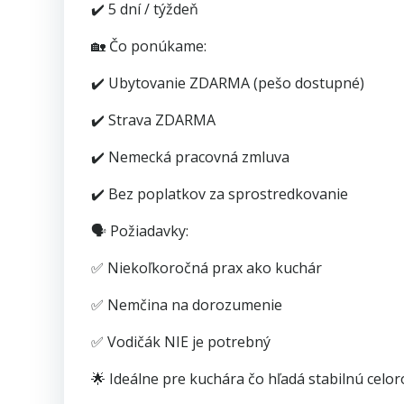
✔️ 5 dní / týždeň
🏡 Čo ponúkame:
✔️ Ubytovanie ZDARMA (pešo dostupné)
✔️ Strava ZDARMA
✔️ Nemecká pracovná zmluva
✔️ Bez poplatkov za sprostredkovanie
🗣️ Požiadavky:
✅ Niekoľkoročná prax ako kuchár
✅ Nemčina na dorozumenie
✅ Vodičák NIE je potrebný
🌟 Ideálne pre kuchára čo hľadá stabilnú celo