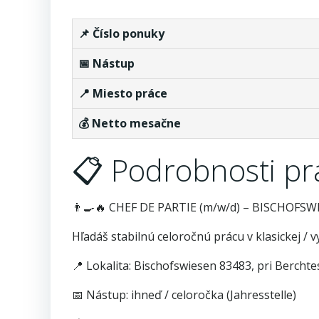
📌 Číslo ponuky
📅 Nástup
📍 Miesto práce
💰 Netto mesačne
📋 Podrobnosti p
👨‍🍳🔥 CHEF DE PARTIE (m/w/d) – BISCHOF
Hľadáš stabilnú celoročnú prácu v klasickej /
📍 Lokalita: Bischofswiesen 83483, pri Berch
📅 Nástup: ihneď / celoročka (Jahresstelle)