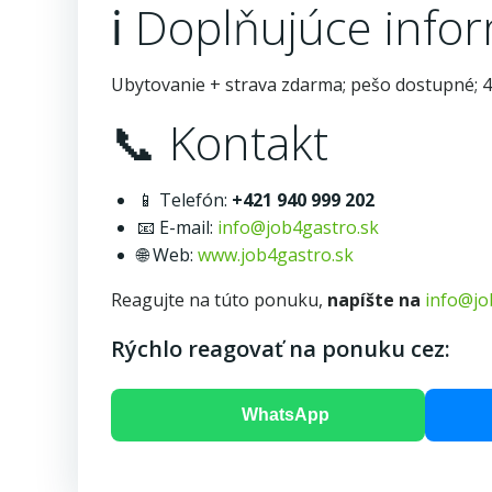
ℹ️ Doplňujúce info
Ubytovanie + strava zdarma; pešo dostupné; 40
📞 Kontakt
📱 Telefón:
+421 940 999 202
📧 E-mail:
info@job4gastro.sk
🌐 Web:
www.job4gastro.sk
Reagujte na túto ponuku,
napíšte na
info@jo
Rýchlo reagovať na ponuku cez:
WhatsApp