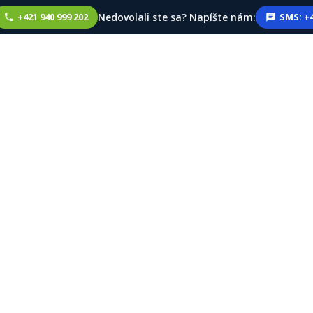
Nedovolali ste sa? Napíšte nám:
+421 940 999 202
SMS: +4
ie Bischofswiesen 
+ príplatky 50% noc