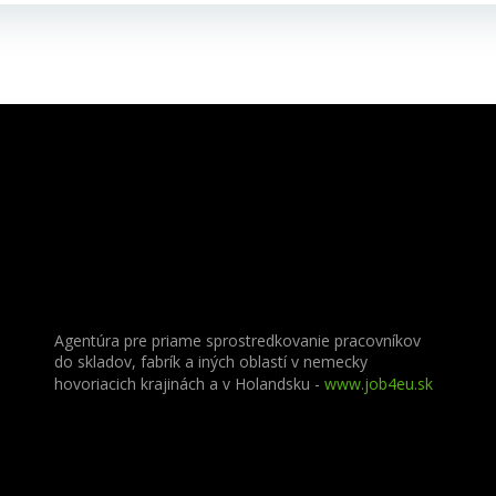
Agentúra pre priame sprostredkovanie pracovníkov
do skladov, fabrík a iných oblastí v nemecky
hovoriacich krajinách a v Holandsku -
www.job4eu.sk