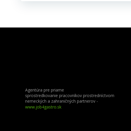
Agentúra pre priame
sprostredkovanie pracovníkov prostredníctvom
nemeckých a zahraničných partnerov
-
www.job4gastro.sk