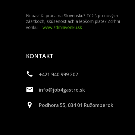
Nebaví ťa práca na Slovensku? Túžiš po nových
zážitkoch, skúsenostiach a lepšom plate? Zdrhni
vonku! -
www.zdrhnivonku.sk
KONTAKT
+421 940 999 202
info@job4gastro.sk
Podhora 55, 034 01 Ružomberok