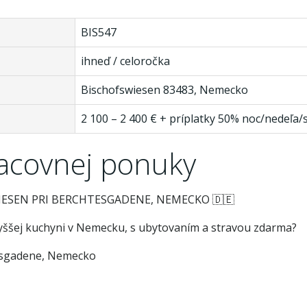
BIS547
ihneď / celoročka
Bischofswiesen 83483, Nemecko
2 100 – 2 400 € + príplatky 50% noc/nedeľa/
racovnej ponuky
SWIESEN PRI BERCHTESGADENE, NEMECKO 🇩🇪
 vyššej kuchyni v Nemecku, s ubytovaním a stravou zdarma?
tesgadene, Nemecko