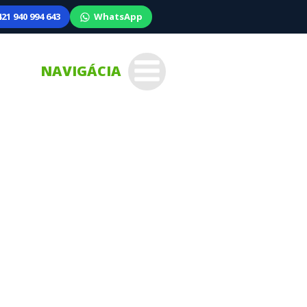
21 940 994 643
WhatsApp
NAVIGÁCIA
– Nemecko | 2
/nedeľa/sviatky