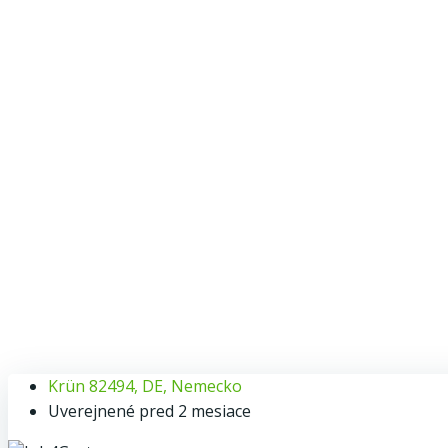
Čašník s in
Krün 82494, DE, Nemecko
Uverejnené pred 2 mesiace