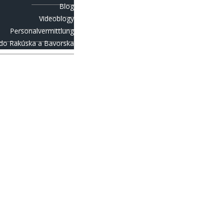
Blog
Videoblogy
Personalvermittlung
 do Rakúska a Bavorska