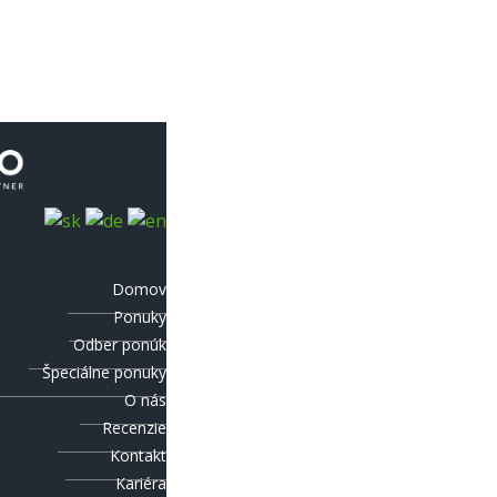
Domov
Ponuky
Odber ponúk
Špeciálne ponuky
O nás
Recenzie
Kontakt
Kariéra