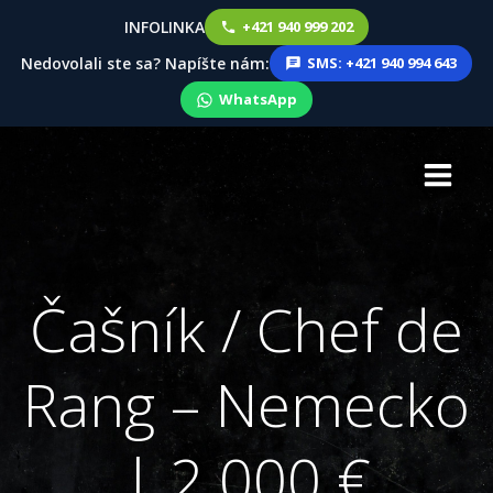
INFOLINKA
+421 940 999 202
Nedovolali ste sa? Napíšte nám:
SMS: +421 940 994 643
WhatsApp
Skip
to
content
Čašník / Chef de
Rang – Nemecko
| 2 000 €