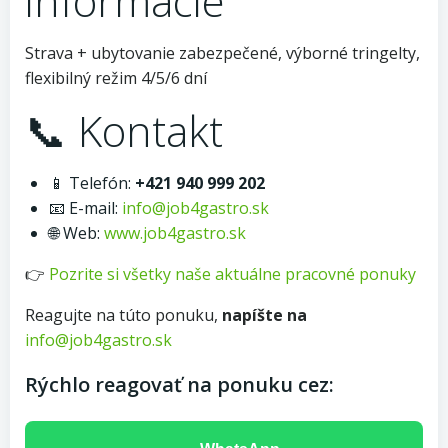
informácie
Strava + ubytovanie zabezpečené, výborné tringelty,
flexibilný režim 4/5/6 dní
📞 Kontakt
📱 Telefón:
+421 940 999 202
📧 E-mail:
info@job4gastro.sk
🌐 Web:
www.job4gastro.sk
👉
Pozrite si všetky naše aktuálne pracovné ponuky
Reagujte na túto ponuku,
napíšte na
info@job4gastro.sk
Rýchlo reagovať na ponuku cez: