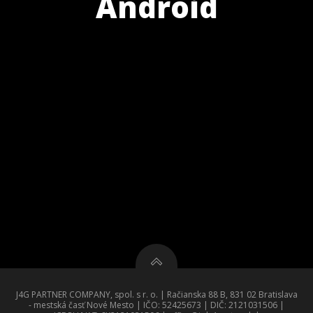
Android
J4G PARTNER COMPANY, spol. s r. o. | Račianska 88 B, 831 02 Bratislava
- mestská časť Nové Mesto | IČO: 52425673 | DIČ: 2121031506 |