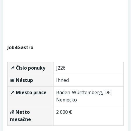
Job4Gastro
📌 Číslo ponuky
J226
📅 Nástup
Ihneď
📍 Miesto práce
Baden-Württemberg, DE,
Nemecko
💰 Netto
2 000 €
mesačne