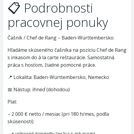
📋 Podrobnosti
pracovnej ponuky
Čašník / Chef de Rang – Baden-Württembersko
Hľadáme skúseného čašníka na pozíciu Chef de Rang
s inkasom do à la carte reštaurácie. Samostatná
práca s hosťom, žiadne pomocné práce.
📍 Lokalita: Baden-Württembersko, Nemecko
📅 Nástup: ihneď (dohodou)
Plat:
– 2 000 € netto / mesiac (pri 180 h/mes, podľa
skúseností)
– + výborné tringelty (práca s inkasom)